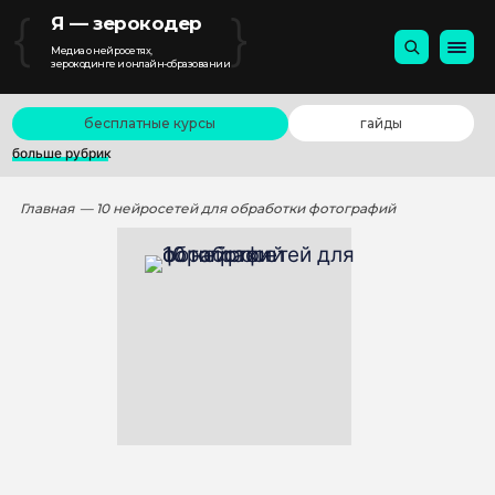
{
}
Я — зерокодер
Медиа о нейросетях,
зерокодинге и онлайн-образовании
бесплатные курсы
гайды
больше рубрик
Главная
— 10 нейросетей для обработки фотографий