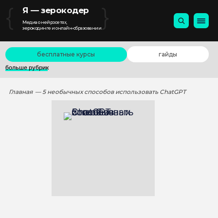
{
}
Я — зерокодер
Медиа о нейросетях,
зерокодинге и онлайн-образовании
бесплатные курсы
гайды
больше рубрик
Главная
— 5 необычных способов использовать ChatGPT