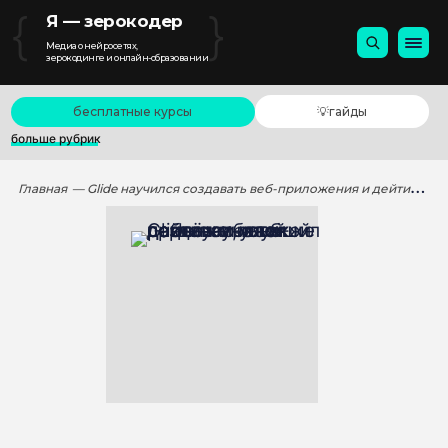
{
}
Я — зерокодер
Медиа о нейросетях,
зерокодинге и онлайн-образовании
бесплатные курсы
💡гайды
больше рубрик
Главная
— Glide научился создавать веб-приложения и дейтинги, а также серьёзно улучшил работу с базой данных и логикой