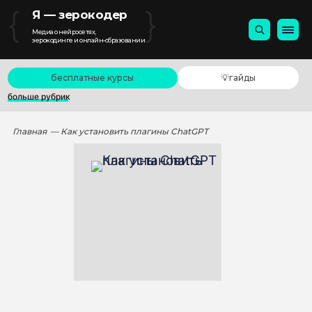
{
}
Я — зерокодер
Медиа о нейросетях,
зерокодинге и онлайн-образовании
бесплатные курсы
💡гайды
больше рубрик
Главная
— Как установить плагины ChatGPT