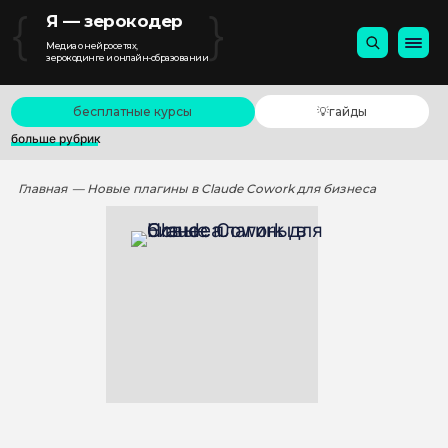
{
}
Я — зерокодер
Медиа о нейросетях,
зерокодинге и онлайн-образовании
бесплатные курсы
💡гайды
больше рубрик
Главная
— Новые плагины в Claude Cowork для бизнеса