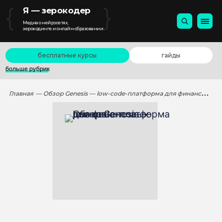
{
}
Я — зерокодер
Медиа о нейросетях,
зерокодинге и онлайн-образовании
бесплатные курсы
гайды
больше рубрик
Главная
— Обзор Genesis — low-code-платформа для финансовых рынков