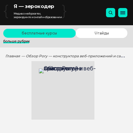
{
}
Я — зерокодер
Медиа о нейросетях,
зерокодинге и онлайн-образовании
бесплатные курсы
💡гайды
больше рубрик
Главная
— Обзор Pory — конструктора веб-приложений и сайтов