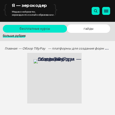
{
}
Я — зерокодер
Медиа о нейросетях,
зерокодинге и онлайн-образовании
бесплатные курсы
гайды
больше рубрик
Главная
— Обзор TillyPay — платформы для создания форм платежей