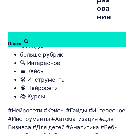
раз
ова
нии
бесплатные курсы
Поиск
💡Гайды
больше рубрик
🔍 Интересное
💼 Кейсы
🛠 Инструменты
🧠 Нейросети
📚 Курсы
#Нейросети
#Кейсы
#Гайды
#Интересное
#Инструменты
#Автоматизация
#Для
Бизнеса
#Для детей
#Аналитика
#Веб-