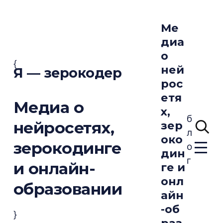
Ме
диа
о
{
ней
Я — зерокодер
рос
етя
Медиа о
х,
б
нейросетях,
зер
л
око
зерокодинге
о
дин
г
и онлайн-
ге и
онл
образовании
айн
-об
}