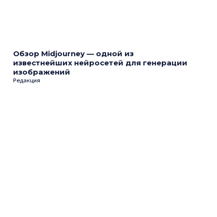
Обзор Midjourney — одной из
известнейших нейросетей для генерации
изображений
Редакция
Когда искусственный интеллект
оказывает настоящий эффект
Редакция