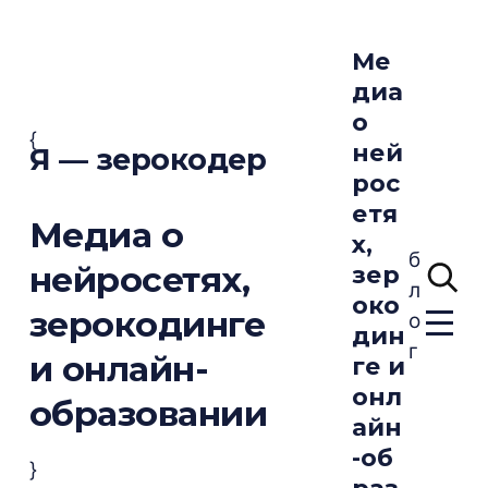
Ме
диа
о
{
ней
Я — зерокодер
рос
етя
Медиа о
х,
б
нейросетях,
зер
л
око
зерокодинге
о
дин
г
и онлайн-
ге и
онл
образовании
айн
-об
}