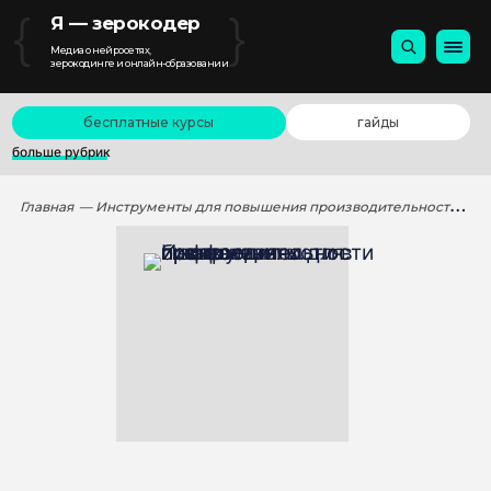
{
}
Я — зерокодер
Медиа о нейросетях,
зерокодинге и онлайн-образовании
бесплатные курсы
гайды
больше рубрик
Главная
— Инструменты для повышения производительности и эффективности в бизнес-приложениях.