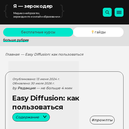
{
}
Я — зерокодер
Медиа о нейросетях,
зерокодинге и онлайн-образовании
бесплатные курсы
гайды
больше рубрик
Главная
— Easy Diffusion: как пользоваться
Опубликовано: 13 июня 2024 г.
Обновлено: 30 июля 2026 г.
by
Редакция
— не больше 4 мин
Easy Diffusion: как
пользоваться
Содержание
промпты