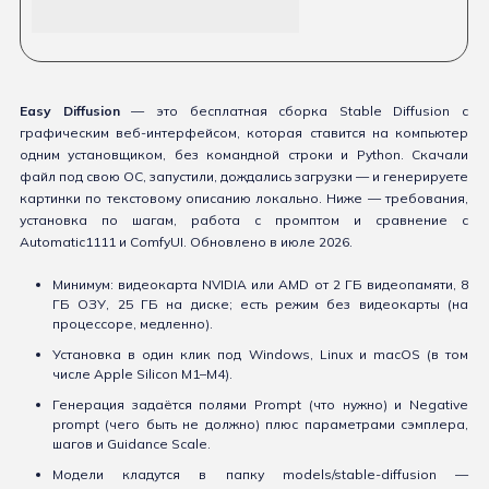
Easy Diffusion
— это бесплатная сборка Stable Diffusion с
графическим веб-интерфейсом, которая ставится на компьютер
одним установщиком, без командной строки и Python. Скачали
файл под свою ОС, запустили, дождались загрузки — и генерируете
картинки по текстовому описанию локально. Ниже — требования,
установка по шагам, работа с промптом и сравнение с
Automatic1111 и ComfyUI. Обновлено в июле 2026.
Минимум: видеокарта NVIDIA или AMD от 2 ГБ видеопамяти, 8
ГБ ОЗУ, 25 ГБ на диске; есть режим без видеокарты (на
процессоре, медленно).
Установка в один клик под Windows, Linux и macOS (в том
числе Apple Silicon M1–M4).
Генерация задаётся полями Prompt (что нужно) и Negative
prompt (чего быть не должно) плюс параметрами сэмплера,
шагов и Guidance Scale.
Модели кладутся в папку models/stable-diffusion —