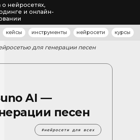
 о нейросетях,
одинге и онлайн-
овании
кейсы
инструменты
нейросети
курсы
нейросетью для генерации песен
uno AI —
енерации песен
нейросети для всех