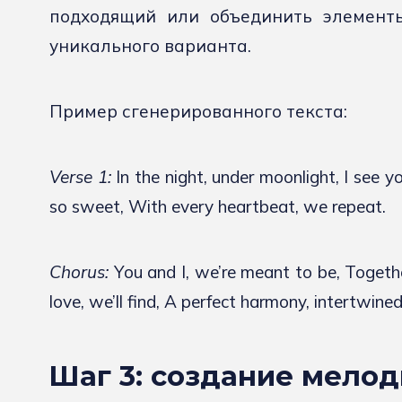
подходящий или объединить элементы
уникального варианта.
Пример сгенерированного текста:
Verse 1:
In the night, under moonlight, I see yo
so sweet, With every heartbeat, we repeat.
Chorus:
You and I, we’re meant to be, Together
love, we’ll find, A perfect harmony, intertwined
Шаг 3: создание мело