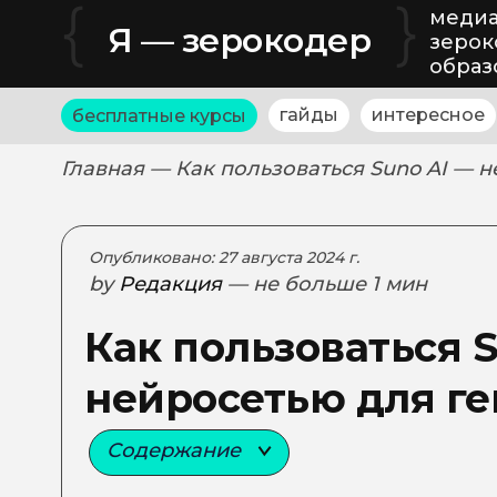
{
}
медиа
Я — зерокодер
зерок
образ
гайды
интересное
бесплатные курсы
Главная
— Как пользоваться Suno AI — 
Опубликовано: 27 августа 2024 г.
by
Редакция
— не больше 1 мин
Как пользоваться S
нейросетью для г
Содержание