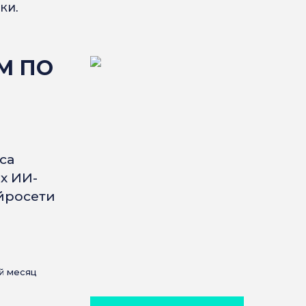
ки.
М ПО
са
х ИИ-
йросети
й месяц