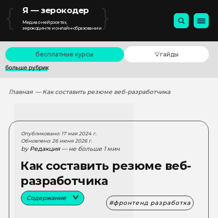
{
}
Я — зерокодер
Медиа о нейросетях,
зерокодинге и онлайн-образовании
бесплатные курсы
💡гайды
больше рубрик
Главная
— Как составить резюме веб-разработчика
Опубликовано: 17 мая 2024 г.
Обновлено: 26 июня 2026 г.
by
Редакция
— не больше 1 мин
Как составить резюме веб-
разработчика
Содержание
фронтенд разработка