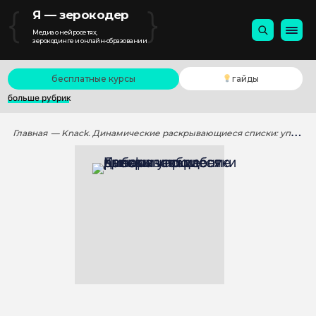
{
}
Я — зерокодер
Медиа о нейросетях,
зерокодинге и онлайн-образовании
бесплатные курсы
гайды
больше рубрик
Главная
— Knack. Динамические раскрывающиеся списки: упрощение выбора и обработки данных