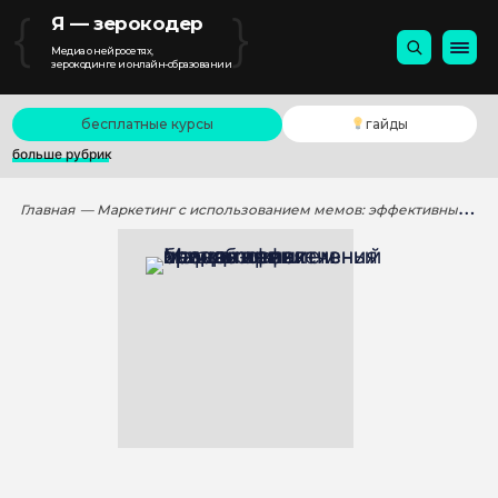
{
}
Я — зерокодер
Медиа о нейросетях,
зерокодинге и онлайн-образовании
бесплатные курсы
гайды
больше рубрик
Главная
— Маркетинг с использованием мемов: эффективный способ привлечения внимания и продвижения бренда