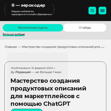
{
}
Я — зерокодер
Медиа о нейросетях,
зерокодинге и онлайн-образовании
бесплатные курсы
💡гайды
больше рубрик
Главная
— Мастерство создания продуктовых описаний для маркетплейсов с помощью ChatGPT
Опубликовано: 15 февраля 2024 г.
by
Редакция
— не больше 1 мин
Мастерство создания
продуктовых описаний
для маркетплейсов с
помощью ChatGPT