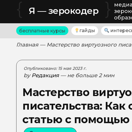
{
}
медиа
Я — зерокодер
зерок
образ
гайды
интерес
бесплатные курсы
Главная
— Мастерство виртуозного писат
Опубликовано: 15 мая 2023 г.
by
Редакция
— не больше 2 мин
Мастерство виртуо
писательства: Как 
статью с помощью 