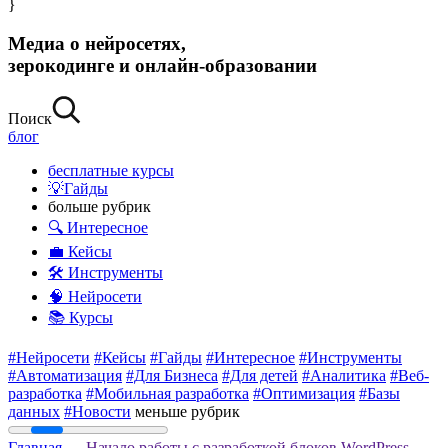
}
Медиа о нейросетях,
зерокодинге и онлайн-образовании
Поиск
блог
бесплатные курсы
💡Гайды
больше рубрик
🔍 Интересное
💼 Кейсы
🛠 Инструменты
🧠 Нейросети
📚 Курсы
#Нейросети
#Кейсы
#Гайды
#Интересное
#Инструменты
#Автоматизация
#Для Бизнеса
#Для детей
#Аналитика
#Веб-
разработка
#Мобильная разработка
#Оптимизация
#Базы
данных
#Новости
меньше рубрик
Главная
— Начало работы с разработкой блоков WordPress