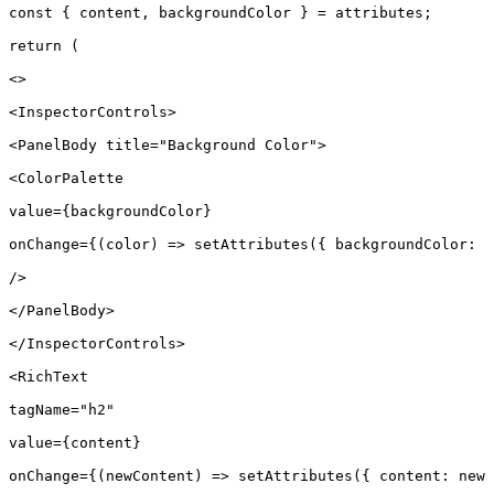
const { content, backgroundColor } = attributes;

return (

<>

<InspectorControls>

<PanelBody title="Background Color">

<ColorPalette

value={backgroundColor}

onChange={(color) => setAttributes({ backgroundColor: c
/>

</PanelBody>

</InspectorControls>

<RichText

tagName="h2"

value={content}

onChange={(newContent) => setAttributes({ content: newC