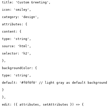
title: 'Custom Greeting',

icon: 'smiley',

category: 'design',

attributes: {

content: {

type: 'string',

source: 'html',

selector: 'h2',

},

backgroundColor: {

type: 'string',

default: '#f0f0f0' // light gray as default background 
}

},

edit: ({ attributes, setAttributes }) => {
