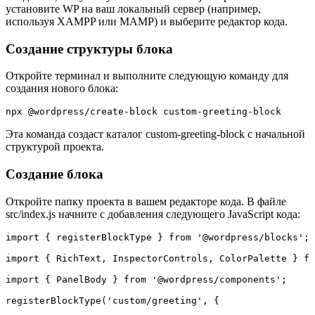
установите WP на ваш локальный сервер (например,
используя XAMPP или MAMP) и выберите редактор кода.
Создание структуры блока
Откройте терминал и выполните следующую команду для
создания нового блока:
npx @wordpress/create-block custom-greeting-block
Эта команда создаст каталог custom-greeting-block с начальной
структурой проекта.
Создание блока
Откройте папку проекта в вашем редакторе кода. В файле
src/index.js начните с добавления следующего JavaScript кода:
import { registerBlockType } from '@wordpress/blocks';

import { RichText, InspectorControls, ColorPalette } fr
import { PanelBody } from '@wordpress/components';

registerBlockType('custom/greeting', {
