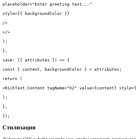
placeholder="Enter greeting text..."

style={{ backgroundColor }}

/>

</>

);

},

save: ({ attributes }) => {

const { content, backgroundColor } = attributes;

return (

<RichText.Content tagName="h2" value={content} style={{
);

},

});
Стилизация