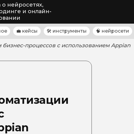
 о нейросетях,
одинге и онлайн-
овании
ное
💼 кейсы
🛠 инструменты
🧠 нейросети
 бизнес-процессов с использованием Appian
оматизации
с
ppian