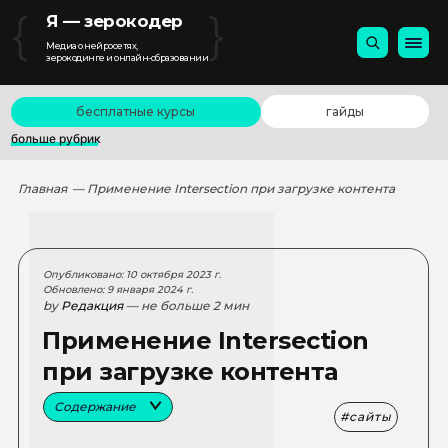
{
}
Я — зерокодер
Медиа о нейросетях,
зерокодинге и онлайн-образовании
бесплатные курсы
гайды
больше рубрик
Главная
— Применение Intersection при загрузке контента
Опубликовано: 10 октября 2023 г.
Обновлено: 9 января 2024 г.
by
Редакция
— не больше 2 мин
Применение Intersection
при загрузке контента
Содержание
сайты