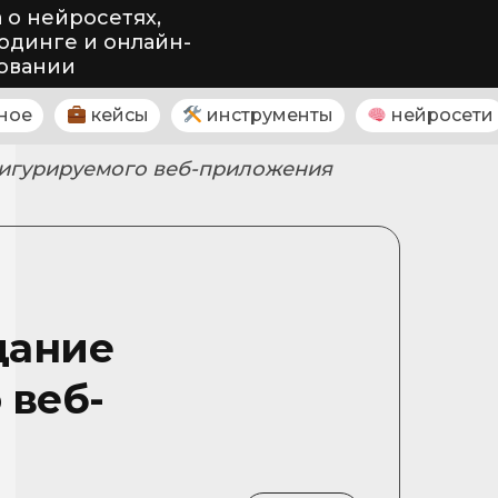
 о нейросетях,
одинге и онлайн-
овании
ное
кейсы
инструменты
нейросети
нфигурируемого веб-приложения
здание
 веб-