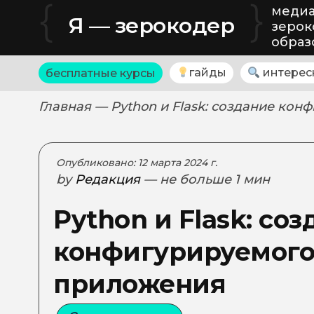
{
}
медиа
Я — зерокодер
зерок
образ
гайды
интерес
бесплатные курсы
Главная
— Python и Flask: создание ко
Опубликовано: 12 марта 2024 г.
by
Редакция
— не больше 1 мин
Python и Flask: со
конфигурируемого
приложения