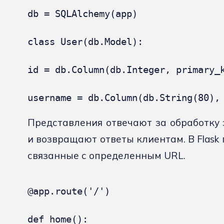
db = SQLAlchemy(app)

class User(db.Model):

id = db.Column(db.Integer, primary_k
username = db.Column(db.String(80),
Представления отвечают за обработку
и возвращают ответы клиентам. В Flask
связанные с определенным URL.
@app.route('/')

def home():
