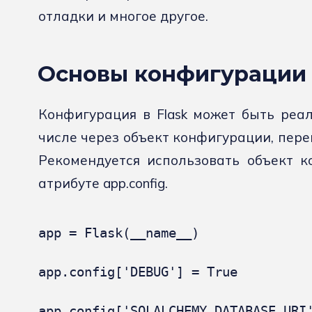
отладки и многое другое.
Основы конфигурации
Конфигурация в Flask может быть реа
числе через объект конфигурации, пере
Рекомендуется использовать объект к
атрибуте app.config.
app = Flask(__name__)

app.config['DEBUG'] = True

app.config['SQLALCHEMY_DATABASE_URI