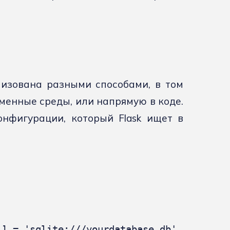
лизована разными способами, в том
менные среды, или напрямую в коде.
онфигурации, который Flask ищет в
'] = 'sqlite:///yourdatabase.db'