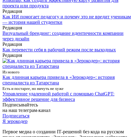
Roadmap: как создать эффективную карту развития для
проекта или продукта
Редакция
Как ИИ помогает педагогу и почему это не вредит ученикам
— история нашей студентки
Редакция
Визуальный брендинг: создание идентичности компании
через дизайн
Редакция
Как перевести себя в рабочий режим после выходных
Редакция
Из нового
Как длинная карьера привела в «Зерокодер»: история
специалиста из Татарстана
Есть и постарее, но ничуть не хуже
Управление удаленной работой с помощью ChatGPT:
эффективное решение для бизнеса
Подписывайтесь
на наш телеграм-канал
Подписаться
Я зерокодер
Первое медиа о создании IТ-решений без кода на русском