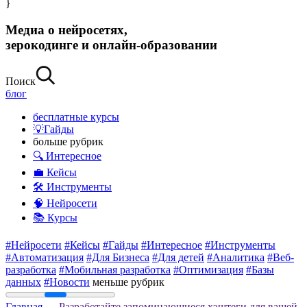
}
Медиа о нейросетях,
зерокодинге и онлайн-образовании
Поиск
блог
бесплатные курсы
💡Гайды
больше рубрик
🔍 Интересное
💼 Кейсы
🛠 Инструменты
🧠 Нейросети
📚 Курсы
#Нейросети
#Кейсы
#Гайды
#Интересное
#Инструменты
#Автоматизация
#Для Бизнеса
#Для детей
#Аналитика
#Веб-
разработка
#Мобильная разработка
#Оптимизация
#Базы
данных
#Новости
меньше рубрик
Главная
— Разработайте запоминающиеся хэштеги для вашей