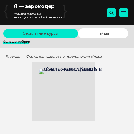
{
}
Я — зерокодер
Медиа о нейросетях,
зерокодинге и онлайн-образовании
бесплатные курсы
гайды
больше рубрик
Главная
— Счета: как сделать в приложении Knack