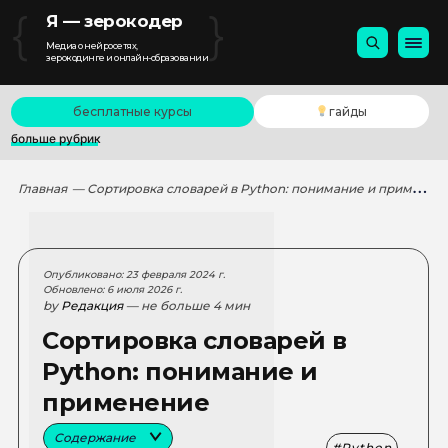
{
}
Я — зерокодер
Медиа о нейросетях,
зерокодинге и онлайн-образовании
бесплатные курсы
гайды
больше рубрик
Главная
— Сортировка словарей в Python: понимание и применение
Опубликовано: 23 февраля 2024 г.
Обновлено: 6 июля 2026 г.
by
Редакция
— не больше 4 мин
Сортировка словарей в
Python: понимание и
применение
Содержание
Python