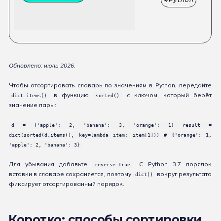
Обновлено: июль 2026.
Чтобы отсортировать словарь по значениям в Python, передайте
в функцию
с ключом, который берёт
dict.items()
sorted()
значение пары:
d = {'apple': 2, 'banana': 3, 'orange': 1} result =
dict(sorted(d.items(), key=lambda item: item[1])) # {'orange': 1,
'apple': 2, 'banana': 3}
Для убывания добавьте
. С Python 3.7 порядок
reverse=True
вставки в словаре сохраняется, поэтому
вокруг результата
dict()
фиксирует отсортированный порядок.
Коротко: способы сортировки