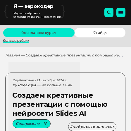
{
}
Я — зерокодер
Медиа о нейросетях,
зерокодинге и онлайн-образовании
бесплатные курсы
💡гайды
больше рубрик
Главная
— Создаем креативные презентации с помощью нейросети Slides AI
Опубликовано: 13 сентября 2024 г.
by
Редакция
— не больше 1 мин
Создаем креативные
презентации с помощью
нейросети Slides AI
Содержание
нейросети для всех