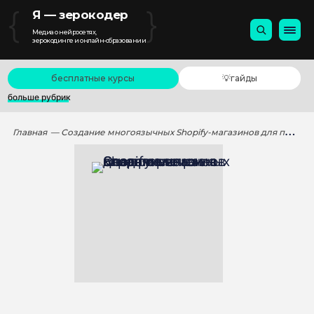
{
}
Я — зерокодер
Медиа о нейросетях,
зерокодинге и онлайн-образовании
бесплатные курсы
💡гайды
больше рубрик
Главная
— Создание многоязычных Shopify-магазинов для привлечения клиентов из разных стран и регионов