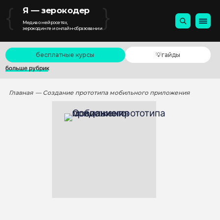
{
}
Я — зерокодер
Медиа о нейросетях,
зерокодинге и онлайн-образовании
бесплатные курсы
💡гайды
больше рубрик
Главная
— Создание прототипа мобильного приложения