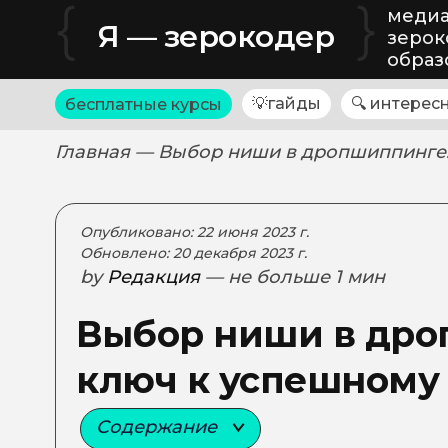
{
}
медиа
Я — зерокодер
зерок
образ
💡гайды
🔍 интерес
бесплатные курсы
Главная
— Выбор ниши в дропшиппинге:
Опубликовано: 22 июня 2023 г.
Обновлено: 20 декабря 2023 г.
by
Редакция
— не больше 1 мин
Выбор ниши в дро
ключ к успешному
Содержание