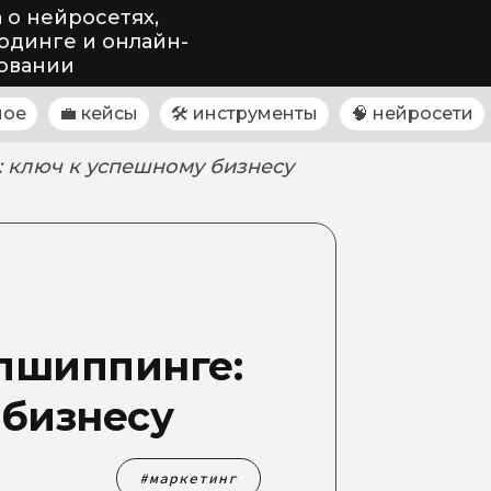
 о нейросетях,
одинге и онлайн-
овании
ное
💼 кейсы
🛠 инструменты
🧠 нейросети
 ключ к успешному бизнесу
пшиппинге:
 бизнесу
маркетинг