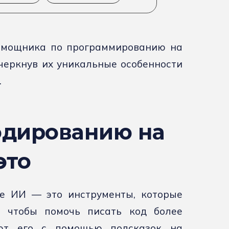
помощника по программированию на
дчеркнув их уникальные особенности
.
одированию на
это
е ИИ — это инструменты, которые
, чтобы помочь писать код более
уют его с помощью подсказок на