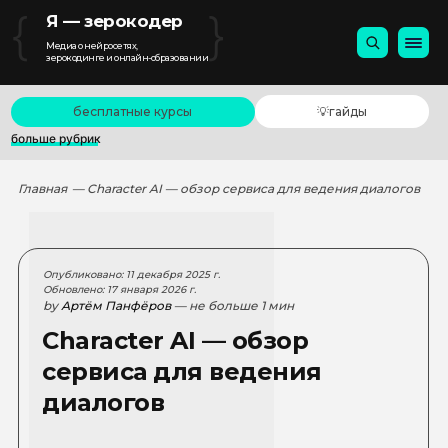
{
}
Я — зерокодер
Медиа о нейросетях,
зерокодинге и онлайн-образовании
бесплатные курсы
💡гайды
больше рубрик
Главная
— Character AI — обзор сервиса для ведения диалогов
Опубликовано: 11 декабря 2025 г.
Обновлено: 17 января 2026 г.
by
Артём Панфёров
— не больше 1 мин
Character AI — обзор
сервиса для ведения
диалогов