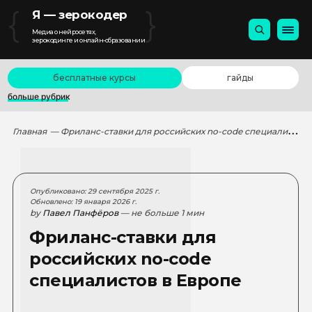
{
}
Я — зерокодер
Медиа о нейросетях,
зерокодинге и онлайн-образовании
бесплатные курсы
гайды
больше рубрик
Главная
— Фриланс-ставки для российских no-code специалистов в Европе
Опубликовано: 29 сентября 2025 г.
Обновлено: 19 января 2026 г.
by
Павел Панфёров
— не больше 1 мин
Фриланс-ставки для
российских no-code
специалистов в Европе