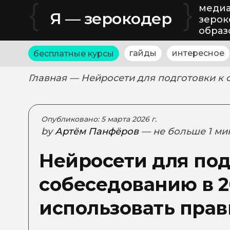
{
}
медиа
Я — зерокодер
зерок
образ
гайды
интересное
бесплатные курсы
Главная
— Нейросети для подготовки к 
Опубликовано: 5 марта 2026 г.
by
Артём Панфёров
— не больше 1 ми
Нейросети для под
собеседованию в 2
использовать пра