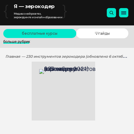
{
}
Я — зерокодер
Медиа о нейросетях,
зерокодинге и онлайн-образовании
бесплатные курсы
💡гайды
больше рубрик
Главная
— 230 инструментов зерокодера (обновлено 6 октября 2021)