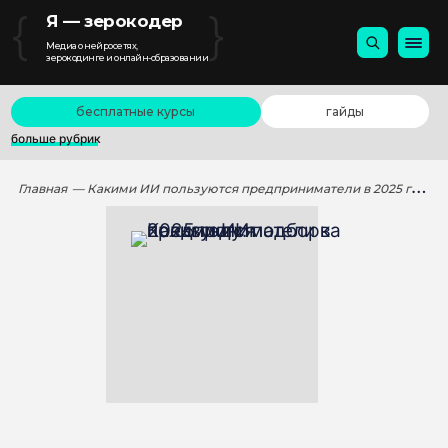
{
}
Я — зерокодер
Медиа о нейросетях,
зерокодинге и онлайн-образовании
бесплатные курсы
гайды
больше рубрик
Главная
— Какими ИИ пользуются предприниматели в 2025 году: подборка