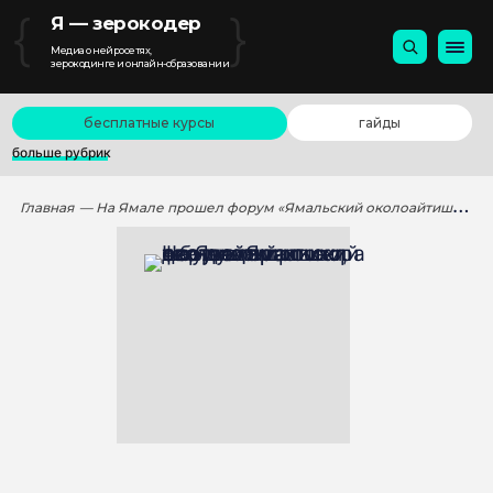
{
}
Я — зерокодер
Медиа о нейросетях,
зерокодинге и онлайн-образовании
бесплатные курсы
гайды
больше рубрик
Главная
— На Ямале прошел форум «Ямальский околоайтишник»: два дня практики, технологий и честного разговора о будущем