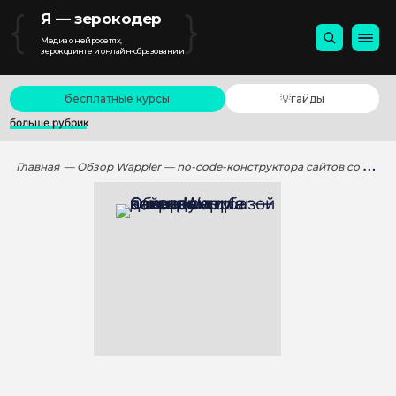
{
}
Я — зерокодер
Медиа о нейросетях,
зерокодинге и онлайн-образовании
бесплатные курсы
💡гайды
больше рубрик
Главная
— Обзор Wappler — no-code-конструктора сайтов со встроенным бэкендом и базой данных