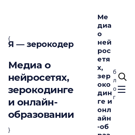
Ме
диа
о
{
ней
Я — зерокодер
рос
етя
Медиа о
х,
б
нейросетях,
зер
л
око
зерокодинге
о
дин
г
и онлайн-
ге и
онл
образовании
айн
-об
}