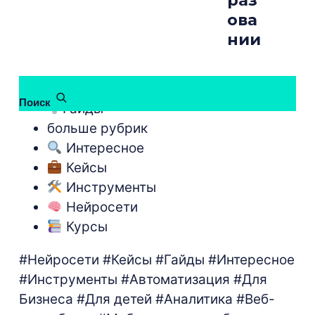
раз
ова
нии
бесплатные курсы
Поиск
Гайды
больше рубрик
Интересное
Кейсы
Инструменты
Нейросети
Курсы
#Нейросети
#Кейсы
#Гайды
#Интересное
#Инструменты
#Автоматизация
#Для
Бизнеса
#Для детей
#Аналитика
#Веб-