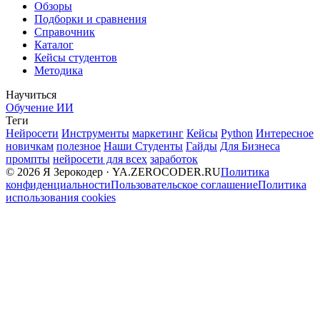
Обзоры
Подборки и сравнения
Справочник
Каталог
Кейсы студентов
Методика
Научиться
Обучение ИИ
Теги
Нейросети
Инструменты
маркетинг
Кейсы
Python
Интересное
новичкам
полезное
Наши Студенты
Гайды
Для Бизнеса
промпты
нейросети для всех
заработок
© 2026 Я Зерокодер · YA.ZEROCODER.RU
Политика
конфиденциальности
Пользовательское соглашение
Политика
использования cookies