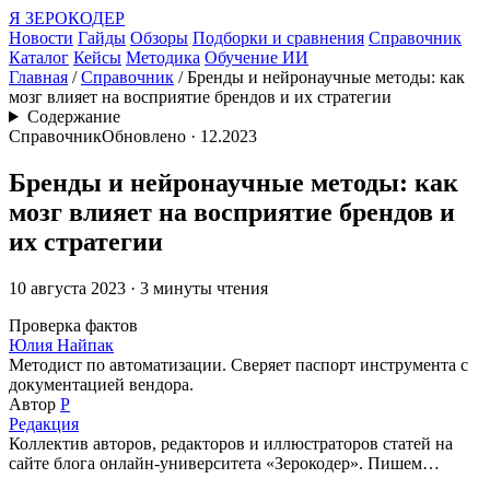
Я ЗЕРОКОДЕР
Новости
Гайды
Обзоры
Подборки и сравнения
Справочник
Каталог
Кейсы
Методика
Обучение ИИ
Главная
/
Справочник
/ Бренды и нейронаучные методы: как
мозг влияет на восприятие брендов и их стратегии
Содержание
Справочник
Обновлено · 12.2023
Бренды и нейронаучные методы: как
мозг влияет на восприятие брендов и
их стратегии
10 августа 2023 · 3 минуты чтения
Проверка фактов
Юлия Найпак
Методист по автоматизации. Сверяет паспорт инструмента с
документацией вендора.
Автор
Р
Редакция
Коллектив авторов, редакторов и иллюстраторов статей на
сайте блога онлайн-университета «Зерокодер». Пишем…