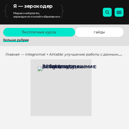
{
}
Я — зерокодер
Медиа о нейросетях,
зерокодинге и онлайн-образовании
бесплатные курсы
гайды
больше рубрик
Главная
— Integromat + Airtable: улучшение работы с данными с помощью автоматизации