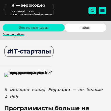
{
}
Я — зерокодер
Медиа о нейросетях,
зерокодинге и онлайн-образовании
бесплатные курсы
гайды
больше рубрик
IT-стартапы
9 месяцев назад
Редакция
— не больше
1 мин
Программисты больше не