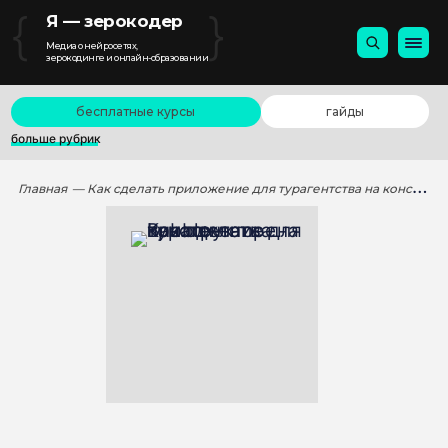
{
}
Я — зерокодер
Медиа о нейросетях,
зерокодинге и онлайн-образовании
бесплатные курсы
гайды
больше рубрик
Главная
— Как сделать приложение для турагентства на конструкторе Bubble