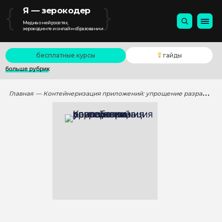
{
}
Я — зерокодер
Медиа о нейросетях,
зерокодинге и онлайн-образовании
бесплатные курсы
гайды
больше рубрик
Главная
— Контейнеризация приложений: упрощение разработки, развертывания