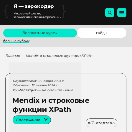
{
}
Я — зерокодер
Медиа о нейросетях,
зерокодинге и онлайн-образовании
бесплатные курсы
гайды
больше рубрик
Главная
— Mendix и строковые функции XPath
Опубликовано: 10 ноября 2023 г.
Обновлено: 12 января 2024 г.
by
Редакция
— не больше 1 мин
Mendix и строковые
функции XPath
Содержание
IT-стартапы