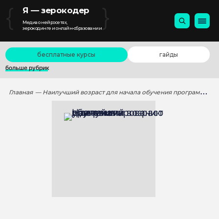
{
}
Я — зерокодер
Медиа о нейросетях,
зерокодинге и онлайн-образовании
бесплатные курсы
гайды
больше рубрик
Главная
— Наилучший возраст для начала обучения программированию у детей