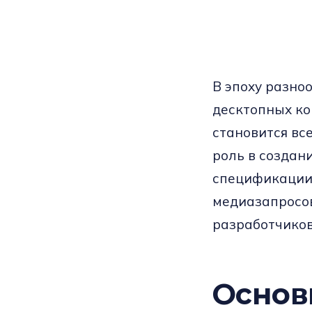
В эпоху разно
десктопных ко
становится вс
роль в создан
спецификации 
медиазапросов
разработчиков
Основ