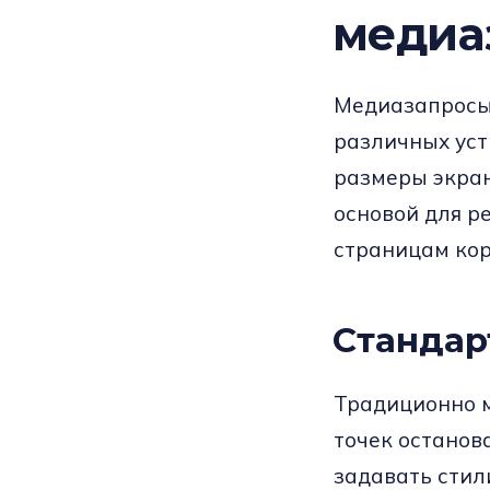
медиа
Медиазапросы 
различных уст
размеры экран
основой для р
страницам кор
Стандар
Традиционно 
точек останова
задавать стил