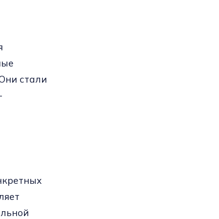
я
ные
 Они стали
-
нкретных
ляет
альной