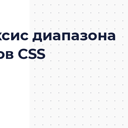
сис диапазона
ов CSS