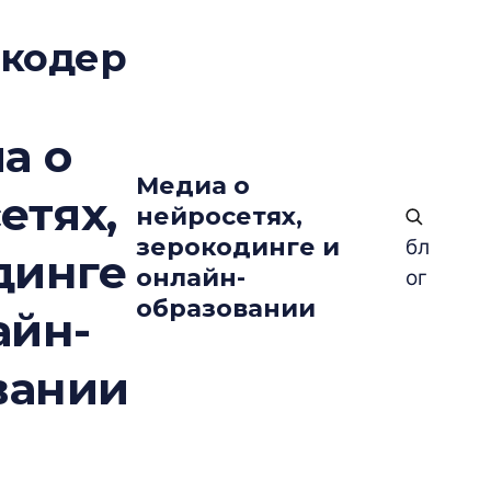
окодер
а о
Медиа о
етях,
нейросетях,
зерокодинге и
бл
динге
онлайн-
ог
образовании
айн-
вании