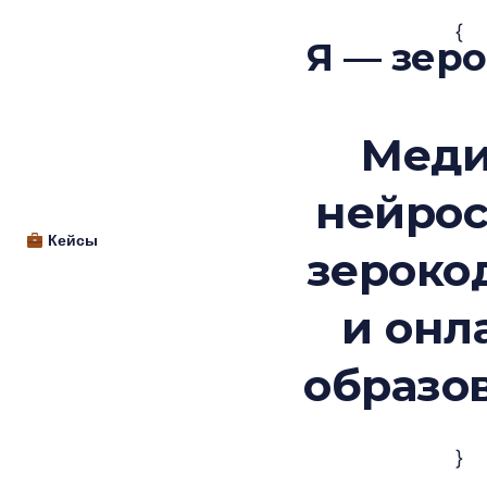
{
Я — зер
Меди
нейрос
Кейсы
зероко
и онл
образо
}