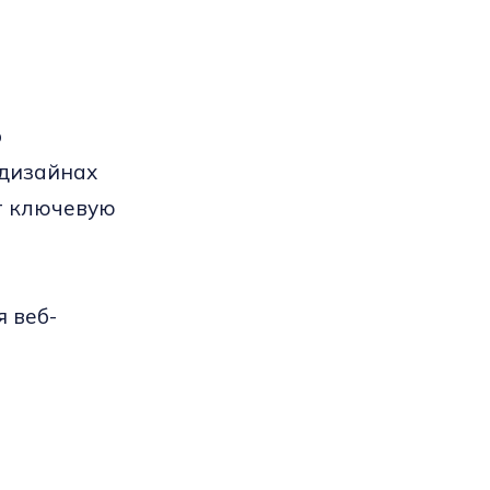
о
-дизайнах
т ключевую
в
 веб-