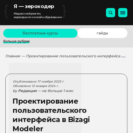
{
}
Я — зерокодер
Медиа о нейросетях,
зерокодинге и онлайн-образовании
бесплатные курсы
гайды
больше рубрик
Главная
— Проектирование пользовательского интерфейса в Bizagi Modeler
Опубликовано: 17 ноября 2023 г.
Обновлено: 12 января 2024 г.
by
Редакция
— не больше 1 мин
Проектирование
пользовательского
интерфейса в Bizagi
Modeler