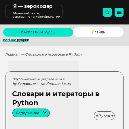
{
}
Я — зерокодер
Медиа о нейросетях,
зерокодинге и онлайн-образовании
бесплатные курсы
гайды
больше рубрик
Главная
— Словари и итераторы в Python
Опубликовано: 26 февраля 2024 г.
by
Редакция
— не больше 1 мин
Словари и итераторы в
Python
Содержание
Python