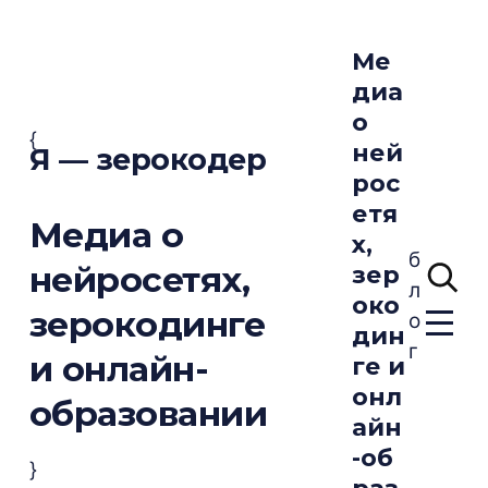
Ме
диа
о
{
ней
Я — зерокодер
рос
етя
Медиа о
х,
б
нейросетях,
зер
л
око
зерокодинге
о
дин
г
и онлайн-
ге и
онл
образовании
айн
-об
}