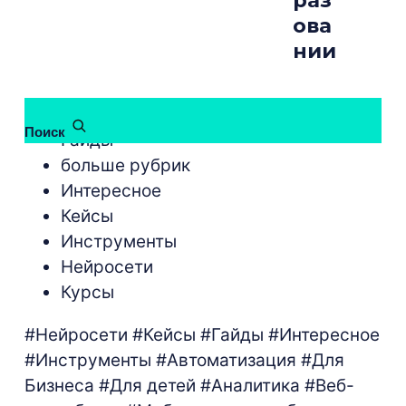
раз
ова
нии
бесплатные курсы
Поиск
Гайды
больше рубрик
Интересное
Кейсы
Инструменты
Нейросети
Курсы
#Нейросети
#Кейсы
#Гайды
#Интересное
#Инструменты
#Автоматизация
#Для
Бизнеса
#Для детей
#Аналитика
#Веб-