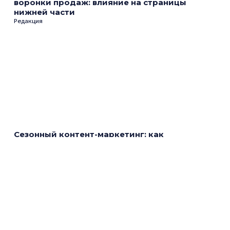
воронки продаж: влияние на страницы
нижней части
Редакция
Сезонный контент-маркетинг: как
использовать время года для
продвижения бренда
Редакция