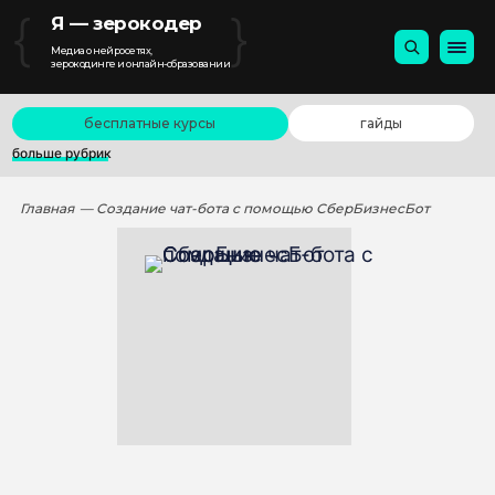
{
}
Я — зерокодер
Медиа о нейросетях,
зерокодинге и онлайн-образовании
бесплатные курсы
гайды
больше рубрик
Главная
— Создание чат-бота с помощью СберБизнесБот